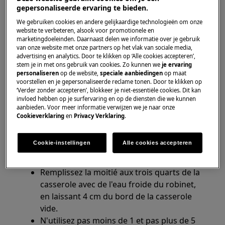
Concerne:
gepersonaliseerde ervaring te bieden.
We gebruiken cookies en andere gelijkaardige technologieën om onze
plaques à induction avec fonction
website te verbeteren, alsook voor promotionele en
SenseBoil®
marketingdoeleinden. Daarnaast delen we informatie over je gebruik
van onze website met onze partners op het vlak van sociale media,
Solution:
advertising en analytics. Door te klikken op ‘Alle cookies accepteren’,
stem je in met ons gebruik van cookies. Zo kunnen we
je ervaring
personaliseren
op de website,
speciale aanbiedingen
op maat
1. Assurez-vous que la surface de la table de
voorstellen en je gepersonaliseerde reclame tonen. Door te klikken op
cuisson est sèche.
‘Verder zonder accepteren’, blokkeer je niet-essentiële cookies. Dit kan
invloed hebben op je surfervaring en op de diensten die we kunnen
2. Ne pas allumer une zone avec une casserole
aanbieden. Voor meer informatie verwijzen we je naar onze
Cookieverklaring
en
Privacy Verklaring
.
vide dessus
3.Assurez-vous de ne pas faire bouillir trop ou
Cookie-instellingen
Alle cookies accepteren
trop peu d'eau dans la casserole
Remplissez la moitié aux trois quarts de la
casserole avec de l'eau froide du robinet,
en laissant 4 cm du bord de la casserole
vide.
N'utilisez pas moins de 1 et pas plus de 5