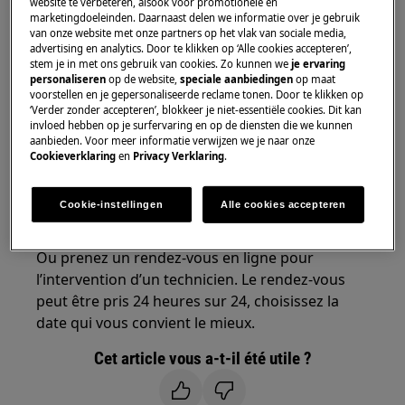
website te verbeteren, alsook voor promotionele en
marketingdoeleinden. Daarnaast delen we informatie over je gebruik
Plaque de cuisson à induction
van onze website met onze partners op het vlak van sociale media,
advertising en analytics. Door te klikken op ‘Alle cookies accepteren’,
Plaque de cuisson vitrocéramique
stem je in met ons gebruik van cookies. Zo kunnen we
je ervaring
personaliseren
op de website,
speciale aanbiedingen
op maat
voorstellen en je gepersonaliseerde reclame tonen. Door te klikken op
Solution
‘Verder zonder accepteren’, blokkeer je niet-essentiële cookies. Dit kan
invloed hebben op je surfervaring en op de diensten die we kunnen
Le problème indique un défaut technique ou
aanbieden. Voor meer informatie verwijzen we je naar onze
une pièce défectueuse. Malheureusement, vous
Cookieverklaring
en
Privacy Verklaring
.
ne pouvez pas résoudre ce problème vous-
même. Si le problème persiste, n'hésitez pas à
Cookie-instellingen
Alle cookies accepteren
nous contacter.
Ou prenez un rendez-vous en ligne pour
l’intervention d’un technicien. Le rendez-vous
peut être pris 24 heures sur 24, choisissez la
date qui vous convient le mieux.
Cet article vous a-t-il été utile ?