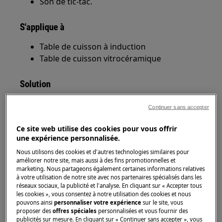
Son de tic-tac.
S'applique à
Table de cuisson à induction
Table de cuisson vitrocéramique
Solution
Si les zones de cuisson nécessitent plus de
Continuer sans accepter
puissance que celle disponible via
l'alimentation, la plaque de cuisson doit
Ce site web utilise des cookies pour vous offrir
une expérience personnalisée.
distribuer la puissance. C'est ce qu'on
appelle la
gestion de l'alimentation
(power
Nous utilisons des cookies et d'autres technologies similaires pour
améliorer notre site, mais aussi à des fins promotionnelles et
management) de la table de cuisson.
marketing. Nous partageons également certaines informations relatives
à votre utilisation de notre site avec nos partenaires spécialisés dans les
Les zones de cuisson sont regroupées en
réseaux sociaux, la publicité et l'analyse. En cliquant sur « Accepter tous
les cookies », vous consentez à notre utilisation des cookies et nous
fonction de la valeur de connexion de la
pouvons ainsi
personnaliser votre expérience
sur le site, vous
table de cuisson.
proposer des
offres spéciales
personnalisées et vous fournir des
publicités sur mesure. En cliquant sur « Continuer sans accepter », vous