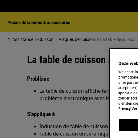
Pièces détachées & accessoires
Assistance
Cuisson
Plaques de cuisson
La table de cuisson 
La table de cuisson affiche
Deze web
We gebruike
promotionel
Problème
onze partner
accepteren’
La table de cuisson affiche le message d'er
speciale a
problème électronique avec le panneau 
zonder accep
diensten di
Privacy Ver
S'applique à
Induction de table de cuisson
Table de cuisson en céramique