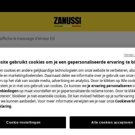
affiche le message d'erreur E0
 le message d'erreur E0
Verder
site gebruikt cookies om je een gepersonaliseerde ervaring te b
n cookies en andere gelijkaardige technologieën om onze website te verbeteren, als
e en marketingdoeleinden. Daarnaast delen we informatie over je gebruik van onze
s op het vlak van sociale media, advertising en analytics. Door te klikken op ‘Alle cook
Réparation par un 
, stem je in met ons gebruik van cookies. Zo kunnen we
je ervaring personaliseren
o
reur E0 à l'écran. Cela indique un
anbiedingen
op maat voorstellen en je gepersonaliseerde reclame tonen. Door te klik
de commande.
teren’, blokkeer je niet-essentiële cookies. Dit kan invloed hebben op je surfervaring
Fixez un rendez-v
e we kunnen aanbieden. Voor meer informatie verwijzen we je naar onze
Cookieverkl
qualifiés Zanussi 
klaring
.
qualités professio
Cookie-instellingen
Alle cookies accepteren
Réserver une rép