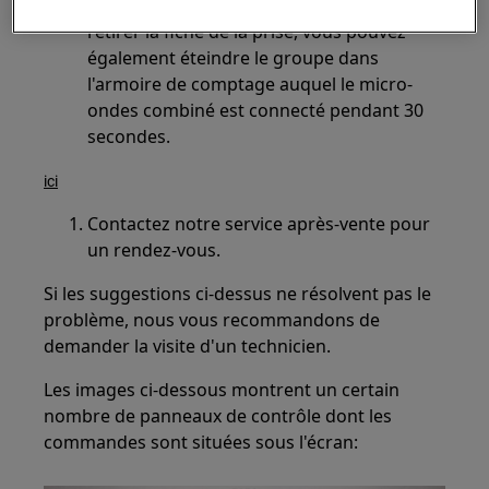
appareil cliquez. S'il n'est pas possible de
retirer la fiche de la prise, vous pouvez
également éteindre le groupe dans
l'armoire de comptage auquel le micro-
ondes combiné est connecté pendant 30
secondes.
ici
Contactez notre service après-vente pour
un rendez-vous.
Si les suggestions ci-dessus ne résolvent pas le
problème, nous vous recommandons de
demander la visite d'un technicien.
Les images ci-dessous montrent un certain
nombre de panneaux de contrôle dont les
commandes sont situées sous l'écran: