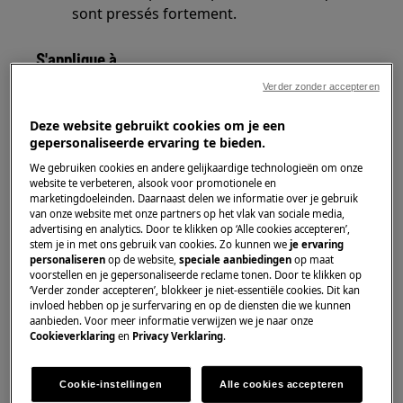
sont pressés fortement.
S'applique à
Verder zonder accepteren
Micro-ondes combiné avec 3 ou 5 boutons
sous l'écran.
Deze website gebruikt cookies om je een
gepersonaliseerde ervaring te bieden.
Solution
We gebruiken cookies en andere gelijkaardige technologieën om onze
website te verbeteren, alsook voor promotionele en
Si les boutons sous l'écran de votre micro-ondes
marketingdoeleinden. Daarnaast delen we informatie over je gebruik
van onze website met onze partners op het vlak van sociale media,
combiné ne fonctionnent plus, les instructions
advertising en analytics. Door te klikken op ‘Alle cookies accepteren’,
suivantes peuvent offrir une solution:
stem je in met ons gebruik van cookies. Zo kunnen we
je ervaring
personaliseren
op de website,
speciale aanbiedingen
op maat
Débranchez le cordon d'alimentation (si
voorstellen en je gepersonaliseerde reclame tonen. Door te klikken op
‘Verder zonder accepteren’, blokkeer je niet-essentiële cookies. Dit kan
possible) et attendez environ 30 secondes
invloed hebben op je surfervaring en op de diensten die we kunnen
avant de le rebrancher. Réglez à nouveau
aanbieden. Voor meer informatie verwijzen we je naar onze
Cookieverklaring
en
Privacy Verklaring
.
l'heure de l'appareil conformément aux
instructions du manuel d'utilisation. Vous
pouvez télécharger un manuel pour votre
Cookie-instellingen
Alle cookies accepteren