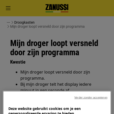
Droogkasten
Mijn droger loopt versneld door zijn programma
Mijn droger loopt versneld
door zijn programma
Kwestie
Mijn droger loopt versneld door zijn
programma.
Bij mijn droger telt het display iedere
minuut in een seconde af.
Het display van mijn droger geeft dEn
Verder zonder accepteren
weer.
Het programma van mijn droger is snel
Deze website gebruikt cookies om je een
gepersonaliseerde ervaring te bieden.