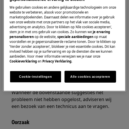
klaar.
We gebruiken cookies en andere gelijkaardige technologieën om onze
website te verbeteren, alsook voor promotionele en
Heeft betrekking op
marketingdoeleinden. Daarnaast delen we informatie over je gebruik
van onze website met onze partners op het vlak van sociale media,
Droger
advertising en analytics. Door te klikken op ‘Alle cookies accepteren’,
stem je in met ons gebruik van cookies. Zo kunnen we
je ervaring
personaliseren
op de website,
speciale aanbiedingen
op maat
Oplossing
voorstellen en je gepersonaliseerde reclame tonen. Door te klikken op
‘Verder zonder accepteren’, blokkeer je niet-essentiële cookies. Dit kan
invloed hebben op je surfervaring en op de diensten die we kunnen
Haal de stekker uit het stopcontact , wacht
aanbieden. Voor meer informatie verwijzen we je naar onze
30 seconden en plaats de stekker weer in
Cookieverklaring
en
Privacy Verklaring
.
het stopcontact.
Neem contact op met onze servicedienst
Cookie-instellingen
Alle cookies accepteren
voor een afspraak.
Wanneer de bovenstaande suggesties het
probleem niet hebben opgelost, adviseren wij
een bezoek van een technicus aan te vragen.
Oorzaak