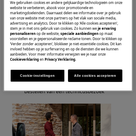
We gebruiken cookies en andere gelijkaardige technologieën om onze
website te verbeteren, alsook voor promotionele en
F194 geeft een probleem aan met een
marketingdoeleinden. Daarnaast delen we informatie over je gebruik
temperatuursensor
van onze website met onze partners op het vlak van sociale media,
advertising en analytics. Door te klikken op ‘Alle cookies accepteren’,
stem je in met ons gebruik van cookies. Zo kunnen we
je ervaring
We raden u aan een bezoek te boeken
personaliseren
op de website,
speciale aanbiedingen
op maat
voorstellen en je gepersonaliseerde reclame tonen. Door te klikken op
door een van onze speciaal opgeleide
‘Verder zonder accepteren’, blokkeer je niet-essentiële cookies. Dit kan
servicemonteurs.
invloed hebben op je surfervaring en op de diensten die we kunnen
U kunt eenvoudig 24 uur per dag online
aanbieden. Voor meer informatie verwijzen we je naar onze
Cookieverklaring
en
Privacy Verklaring
.
een servicebezoek boeken en de gewenste
bezoekdatum kiezen.
Vergeet niet om informatie te geven over
Cookie-instellingen
Alle cookies accepteren
de foutcode die wordt weergegeven bij het
bestellen van een technicusbezoek