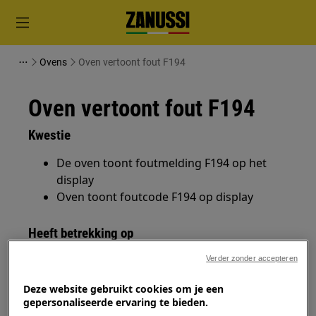
Ovens
Oven vertoont fout F194
Oven vertoont fout F194
Kwestie
De oven toont foutmelding F194 op het
display
Oven toont foutcode F194 op display
Heeft betrekking op
Geïntegreerd / oven
Verder zonder accepteren
Fornuis
Deze website gebruikt cookies om je een
gepersonaliseerde ervaring te bieden.
Oplossing