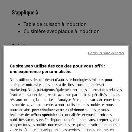
S'applique à
Table de cuisson à induction
Cuisinière avec plaque à induction
Solution
Continuer sans accepter
Une casserole convient à une plaque à
induction:
Ce site web utilise des cookies pour vous offrir
une expérience personnalisée.
Si la casserole est marquée comme
approprié pour l'induction par le
Nous utilisons des cookies et d'autres technologies similaires pour
améliorer notre site, mais aussi à des fins promotionnelles et
fabricant.
marketing. Nous partageons également certaines informations relatives
Si un aimant reste attaché au fond de
à votre utilisation de notre site avec nos partenaires spécialisés dans les
la casserole.
réseaux sociaux, la publicité et l'analyse. En cliquant sur « Accepter tous
les cookies », vous consentez à notre utilisation des cookies et nous
Important:
le fond de la casserole
pouvons ainsi
personnaliser votre expérience
sur le site, vous
doit être assez épais et plat.
proposer des
offres spéciales
personnalisées et vous fournir des
publicités sur mesure. En cliquant sur « Continuer sans accepter », vous
Matériau des casseroles:
bloquez tous les cookies non essentiels, ce qui peut avoir un impact sur
votre expérience de navigation et les services que nous sommes en