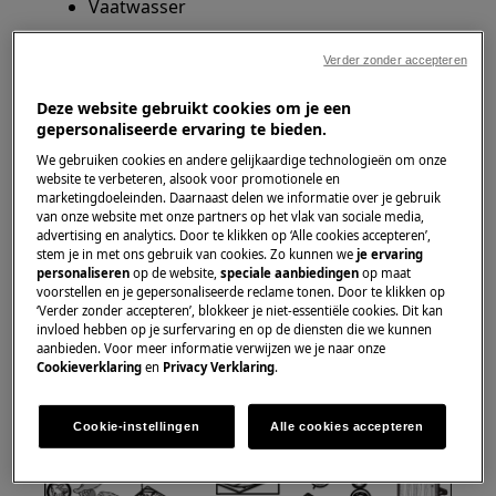
Vaatwasser
Oplossing
Verder zonder accepteren
Foutmelding i80 op de vaatwasser duidt op een
Deze website gebruikt cookies om je een
gepersonaliseerde ervaring te bieden.
probleem met de automatische deuropening.
We gebruiken cookies en andere gelijkaardige technologieën om onze
Controleer of het meubelpaneel op de
website te verbeteren, alsook voor promotionele en
marketingdoeleinden. Daarnaast delen we informatie over je gebruik
inbouwvaatwasser als sliding-door
van onze website met onze partners op het vlak van sociale media,
(schuivend) werd gemonteerd. Check ook
advertising en analytics. Door te klikken op ‘Alle cookies accepteren’,
of het meubelpaneel voldoet aan de
stem je in met ons gebruik van cookies. Zo kunnen we
je ervaring
personaliseren
op de website,
speciale aanbiedingen
op maat
installatie-instructies. Als de vaatwasser
voorstellen en je gepersonaliseerde reclame tonen. Door te klikken op
niet volgens de installatievoorschriften
‘Verder zonder accepteren’, blokkeer je niet-essentiële cookies. Dit kan
invloed hebben op je surfervaring en op de diensten die we kunnen
geïnstalleerd is, kan de AirDry-functie niet
aanbieden. Voor meer informatie verwijzen we je naar onze
goed werken.
Cookieverklaring
en
Privacy Verklaring
.
Cookie-instellingen
Alle cookies accepteren