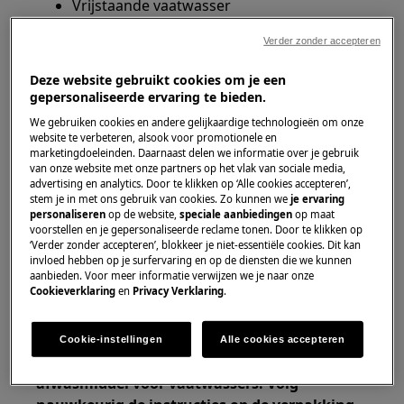
Vrijstaande vaatwasser
Verder zonder accepteren
Oplossing
Deze website gebruikt cookies om je een
1. Controleer of de filters en sproeiarmen
gepersonaliseerde ervaring te bieden.
schoon en vrij van verstoppingen zijn.
We gebruiken cookies en andere gelijkaardige technologieën om onze
website te verbeteren, alsook voor promotionele en
Informatie over reiniging en onderhoud vindt u
marketingdoeleinden. Daarnaast delen we informatie over je gebruik
in de gebruikershandleiding. Download
van onze website met onze partners op het vlak van sociale media,
advertising en analytics. Door te klikken op ‘Alle cookies accepteren’,
.
gebruikershandleiding
stem je in met ons gebruik van cookies. Zo kunnen we
je ervaring
personaliseren
op de website,
speciale aanbiedingen
op maat
2. Verwijder alle voedseldeeltjes die op de
voorstellen en je gepersonaliseerde reclame tonen. Door te klikken op
borden achterblijven voordat u ze in de
‘Verder zonder accepteren’, blokkeer je niet-essentiële cookies. Dit kan
invloed hebben op je surfervaring en op de diensten die we kunnen
vaatwasser plaatst.
aanbieden. Voor meer informatie verwijzen we je naar onze
Cookieverklaring
en
Privacy Verklaring
.
3. Veeg duidelijk vuil van de afdichtingen en
de waskamer met warm water.
Cookie-instellingen
Alle cookies accepteren
4.
Gebruik regelmatig een specifiek
afwasmiddel voor vaatwassers. Volg