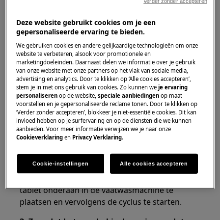
Verder zonder accepteren
Oplossing:
Deze website gebruikt cookies om je een
1. Het wordt aanbevolen om
gepersonaliseerde ervaring te bieden.
vaatwastabletten te gebruiken voor lange
We gebruiken cookies en andere gelijkaardige technologieën om onze
cycli om sporen van detergent op servies te
website te verbeteren, alsook voor promotionele en
vermijden.
marketingdoeleinden. Daarnaast delen we informatie over je gebruik
van onze website met onze partners op het vlak van sociale media,
Vaatwastabletten lossen niet volledig op in een
advertising en analytics. Door te klikken op ‘Alle cookies accepteren’,
stem je in met ons gebruik van cookies. Zo kunnen we
je ervaring
korte cyclus.
personaliseren
op de website,
speciale aanbiedingen
op maat
voorstellen en je gepersonaliseerde reclame tonen. Door te klikken op
2. Probeer een ander merk vaatwastabletten
‘Verder zonder accepteren’, blokkeer je niet-essentiële cookies. Dit kan
invloed hebben op je surfervaring en op de diensten die we kunnen
of gebruik in plaats daarvan waspoeder.
aanbieden. Voor meer informatie verwijzen we je naar onze
Cookieverklaring
en
Privacy Verklaring
.
Bepaalde merken afwasmiddeltablet lossen niet
volledig op.. Als u tabletten heeft gekocht die
Cookie-instellingen
Alle cookies accepteren
niet effectief oplossen of die niet uit het
zeepbakje worden gespoeld, dient u gewoon de
tablet onderaan in de vaatwasmachine te
plaatsen en vervolgens de cyclus te starten.