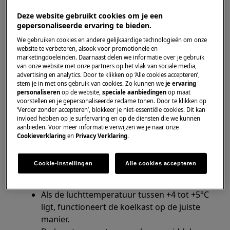
Deze website gebruikt cookies om je een
Oplossing:
gepersonaliseerde ervaring te bieden.
1. Controleer of de stroomtoevoer naar het
We gebruiken cookies en andere gelijkaardige technologieën om onze
website te verbeteren, alsook voor promotionele en
apparaat is afgesneden.
marketingdoeleinden. Daarnaast delen we informatie over je gebruik
van onze website met onze partners op het vlak van sociale media,
2. Vermijd het langdurig openlaten van de
advertising en analytics. Door te klikken op ‘Alle cookies accepteren’,
deur.
stem je in met ons gebruik van cookies. Zo kunnen we
je ervaring
personaliseren
op de website,
speciale aanbiedingen
op maat
voorstellen en je gepersonaliseerde reclame tonen. Door te klikken op
3. Controleer of de deur volledig gesloten is.
‘Verder zonder accepteren’, blokkeer je niet-essentiële cookies. Dit kan
invloed hebben op je surfervaring en op de diensten die we kunnen
4. Controleer of het apparaat op de juiste
aanbieden. Voor meer informatie verwijzen we je naar onze
manier koelt.
Cookieverklaring
en
Privacy Verklaring
.
Meet de temperatuur met een
Cookie-instellingen
Alle cookies accepteren
thermometer in een glas water dat in de
koelkast geplaatst is.
Als de luchttemperatuur tussen +4 tot +5°C
ligt, functioneert de koelkast op de juiste
manier.