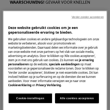
WAARSCHUWING!
GEVAAR VOOR KNELLEN
Verder zonder accepteren
Deze website gebruikt cookies om je een
gepersonaliseerde ervaring te bieden.
Draag veiligheidshandschoenen als u
We gebruiken cookies en andere gelijkaardige technologieën om onze
onderhouds- of herstelwerkzaamheden uitvoert
website te verbeteren, alsook voor promotionele en
waarbij riemen betrokken zijn.
marketingdoeleinden. Daarnaast delen we informatie over je gebruik
van onze website met onze partners op het vlak van sociale media,
advertising en analytics. Door te klikken op ‘Alle cookies accepteren’,
stem je in met ons gebruik van cookies. Zo kunnen we
je ervaring
personaliseren
op de website,
speciale aanbiedingen
op maat
voorstellen en je gepersonaliseerde reclame tonen. Door te klikken op
‘Verder zonder accepteren’, blokkeer je niet-essentiële cookies. Dit kan
invloed hebben op je surfervaring en op de diensten die we kunnen
WAARSCHUWING!
VERSTIKKINGSGEVAAR
aanbieden. Voor meer informatie verwijzen we je naar onze
Cookieverklaring
en
Privacy Verklaring
.
Kleine onderdelen niet geschikt voor kinderen
onder de 3 jaar. Houd alle kleine onderdelen en
Cookie-instellingen
Alle cookies accepteren
verpakkingen buiten bereik van kinderen.