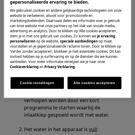
gepersonaliseerde ervaring te bieden.
Heeft betrekking op
We gebruiken cookies en andere gelijkaardige technologieën om onze
website te verbeteren, alsook voor promotionele en
Wasmachine
marketingdoeleinden. Daarnaast delen we informatie over je gebruik
Was-droogcombinatie
van onze website met onze partners op het vlak van sociale media,
advertising en analytics. Door te klikken op ‘Alle cookies accepteren’,
stem je in met ons gebruik van cookies. Zo kunnen we
je ervaring
Oplossing
personaliseren
op de website,
speciale aanbiedingen
op maat
voorstellen en je gepersonaliseerde reclame tonen. Door te klikken op
Controleer of het water in de wasmachine
‘Verder zonder accepteren’, blokkeer je niet-essentiële cookies. Dit kan
invloed hebben op je surfervaring en op de diensten die we kunnen
helder of vuil is.
aanbieden. Voor meer informatie verwijzen we je naar onze
Cookieverklaring
en
Privacy Verklaring
.
Het water in het apparaat is
helder
:
Mogelijk is de waterklep vervuild waardoor
Cookie-instellingen
Alle cookies accepteren
deze niet goed meer kan openen of
sluiten. In veel gevallen kan deze storing
verholpen worden door een kort
programma te starten waarbij de
inlaatklep gespoeld wordt met water.
Het water in het apparaat is
vuil
: