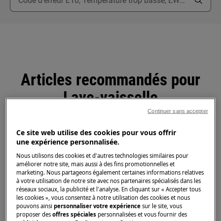
Articles recommandés pour
Lave-vaisselle
Continuer sans accepter
Ce site web utilise des cookies pour vous offrir
une expérience personnalisée.
Conseil - Nettoyer le lave-vaisselle avec le
programme "Machine Care"
Nous utilisons des cookies et d'autres technologies similaires pour
améliorer notre site, mais aussi à des fins promotionnelles et
marketing. Nous partageons également certaines informations relatives
à votre utilisation de notre site avec nos partenaires spécialisés dans les
Dysfonctionnement - Code d’erreur i20, le
réseaux sociaux, la publicité et l'analyse. En cliquant sur « Accepter tous
les cookies », vous consentez à notre utilisation des cookies et nous
lave-vaisselle émet 2 bips/clignotements
pouvons ainsi
personnaliser votre expérience
sur le site, vous
proposer des
offres spéciales
personnalisées et vous fournir des